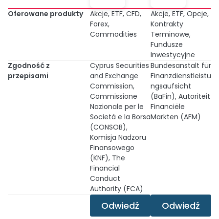
Oferowane produkty
Akcje, ETF, CFD,
Akcje, ETF, Opcje,
Forex,
Kontrakty
Commodities
Terminowe,
Fundusze
Inwestycyjne
Zgodność z
Cyprus Securities
Bundesanstalt für
przepisami
and Exchange
Finanzdienstleistu
Commission,
ngsaufsicht
Commissione
(BaFin), Autoriteit
Nazionale per le
Financiële
Società e la Borsa
Markten (AFM)
(CONSOB),
Komisja Nadzoru
Finansowego
(KNF), The
Financial
Conduct
Authority (FCA)
Odwiedź
Odwiedź