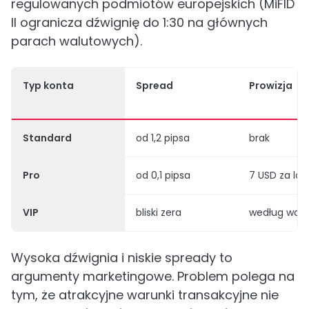
regulowanych podmiotów europejskich (MiFID
II ogranicza dźwignię do 1:30 na głównych
parach walutowych).
Typ konta
Spread
Prowizja
Standard
od 1,2 pipsa
brak
Pro
od 0,1 pipsa
7 USD za lot
VIP
bliski zera
według war
Wysoka dźwignia i niskie spready to
argumenty marketingowe. Problem polega na
tym, że atrakcyjne warunki transakcyjne nie