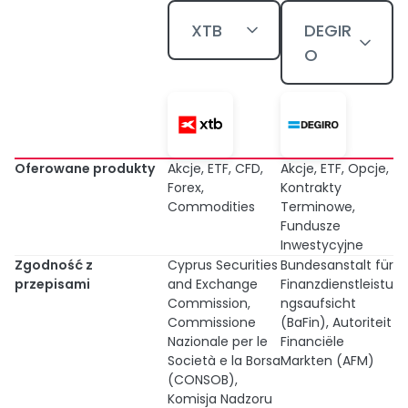
XTB
DEGIR
O
Oferowane produkty
Akcje, ETF, CFD,
Akcje, ETF, Opcje,
Forex,
Kontrakty
Commodities
Terminowe,
Fundusze
Inwestycyjne
Zgodność z
Cyprus Securities
Bundesanstalt für
przepisami
and Exchange
Finanzdienstleistu
Commission,
ngsaufsicht
Commissione
(BaFin), Autoriteit
Nazionale per le
Financiële
Società e la Borsa
Markten (AFM)
(CONSOB),
Komisja Nadzoru