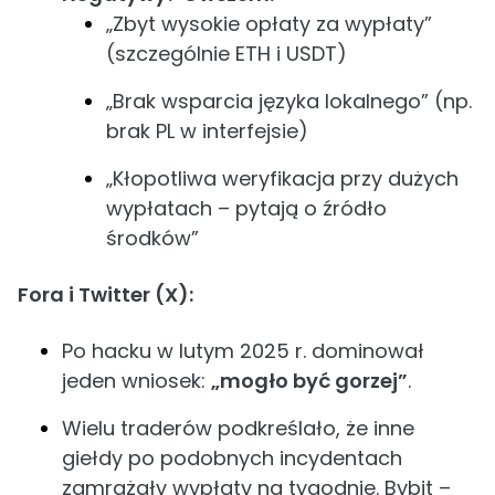
„Zbyt wysokie opłaty za wypłaty”
(szczególnie ETH i USDT)
„Brak wsparcia języka lokalnego” (np.
brak PL w interfejsie)
„Kłopotliwa weryfikacja przy dużych
wypłatach – pytają o źródło
środków”
Fora i Twitter (X):
Po hacku w lutym 2025 r. dominował
jeden wniosek:
„mogło być gorzej”
.
Wielu traderów podkreślało, że inne
giełdy po podobnych incydentach
zamrażały wypłaty na tygodnie. Bybit –