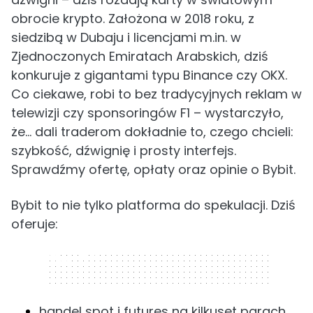
obrocie krypto. Założona w 2018 roku, z
siedzibą w Dubaju i licencjami m.in. w
Zjednoczonych Emiratach Arabskich, dziś
konkuruje z gigantami typu Binance czy OKX.
Co ciekawe, robi to bez tradycyjnych reklam w
telewizji czy sponsoringów F1 – wystarczyło,
że… dali traderom dokładnie to, czego chcieli:
szybkość, dźwignię i prosty interfejs.
Sprawdźmy ofertę, opłaty oraz opinie o Bybit.
Bybit to nie tylko platforma do spekulacji. Dziś
oferuje:
320 x 50
handel spot i futures na kilkuset parach