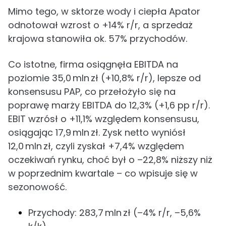
Mimo tego, w sktorze wody i ciepła Apator
odnotował wzrost o +14% r/r, a sprzedaż
krajowa stanowiła ok. 57% przychodów.
Co istotne, firma osiągnęła EBITDA na
poziomie 35,0 mln zł (+10,8% r/r), lepsze od
konsensusu PAP, co przełożyło się na
poprawę marży EBITDA do 12,3% (+1,6 pp r/r).
EBIT wzrósł o +11,1% względem konsensusu,
osiągając 17,9 mln zł. Zysk netto wyniósł
12,0 mln zł, czyli zyskał +7,4% względem
oczekiwań rynku, choć był o –22,8% niższy niż
w poprzednim kwartale – co wpisuje się w
sezonowość.
Przychody: 283,7 mln zł (–4% r/r, –5,6%