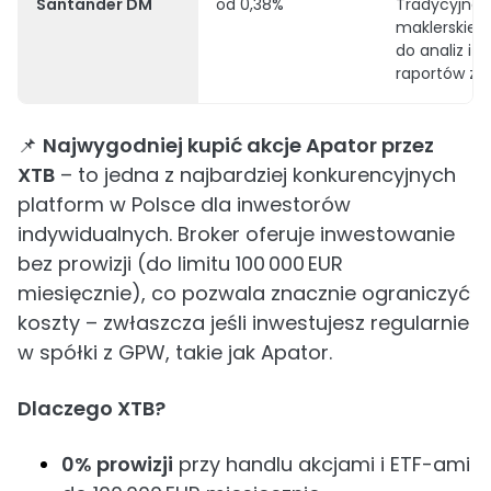
Santander DM
od 0,38%
Tradycyjne 
maklerskie, 
do analiz i
raportów z r
📌
Najwygodniej kupić akcje Apator przez
XTB
– to jedna z najbardziej konkurencyjnych
platform w Polsce dla inwestorów
indywidualnych. Broker oferuje inwestowanie
bez prowizji (do limitu 100 000 EUR
miesięcznie), co pozwala znacznie ograniczyć
koszty – zwłaszcza jeśli inwestujesz regularnie
w spółki z GPW, takie jak Apator.
Dlaczego XTB?
0% prowizji
przy handlu akcjami i ETF-ami