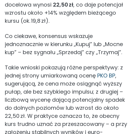
docelowa wynosi
22,50 zł
, co daje potencjał
wzrostu około +14% względem bieżącego
kursu (ok. 19,8 zł).
Co ciekawe, konsensus wskazuje
jednoznacznie w kierunku „Kupuj” lub „Mocne
kup” – bez sygnału „Sprzedaj” czy „Trzymaj”.
Takie wnioski pokazują różne perspektywy: z
jednej strony umiarkowaną ocenę
PKO BP
,
sugerującą, że cena może osiągnąć wyższy
pułap, ale bez szybkiego impulsu; z drugiej –
liczbową wycenę dającą potencjalny spadek
do dolnych poziomów lub wzrost do około
22,50 zł. W praktyce oznacza to, że obecny
kurs trudno uznać za przeszacowany – a przy
założeniu stabilnych wyników i euro-