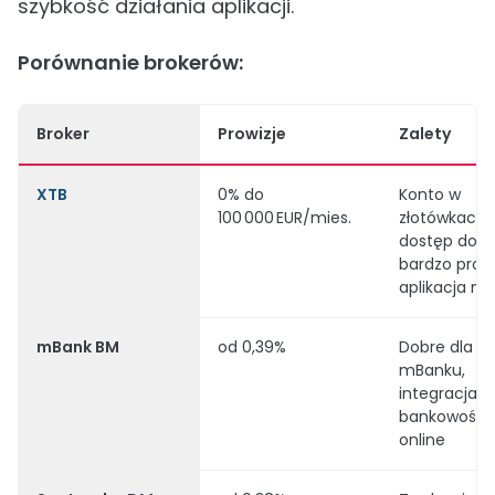
szybkość działania aplikacji.
Porównanie brokerów:
Broker
Prowizje
Zalety
XTB
0% do
Konto w
100 000 EUR/mies.
złotówkach,
dostęp do 
bardzo pros
aplikacja mo
mBank BM
od 0,39%
Dobre dla kl
mBanku,
integracja z
bankowości
online