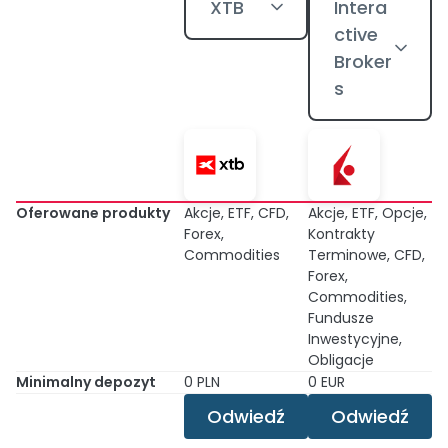
XTB
Intera
ctive
Broker
s
Oferowane produkty
Akcje, ETF, CFD,
Akcje, ETF, Opcje,
Forex,
Kontrakty
Commodities
Terminowe, CFD,
Forex,
Commodities,
Fundusze
Inwestycyjne,
Obligacje
Minimalny depozyt
0 PLN
0 EUR
Odwiedź
Odwiedź