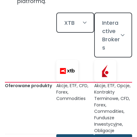
platformą.
XTB
Intera
ctive
Broker
s
Oferowane produkty
Akcje, ETF, CFD,
Akcje, ETF, Opcje,
Forex,
Kontrakty
Commodities
Terminowe, CFD,
Forex,
Commodities,
Fundusze
Inwestycyjne,
Obligacje