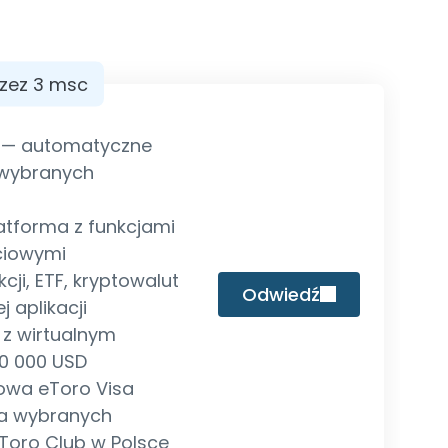
rzez 3 msc
 — automatyczne
 wybranych
latforma z funkcjami
ciowymi
cji, ETF, kryptowalut
Odwiedź
j aplikacji
z wirtualnym
00 000 USD
owa eToro Visa
a wybranych
oro Club w Polsce