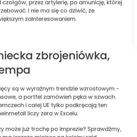
 czołgów, przez artylerię, po amunicję, której
ebować. I nie ma się co dziwić, że
 większym zainteresowaniem.
miecka zbrojeniówka,
 tempa
esięcy są w wyraźnym trendzie wzrostowym -
ansowe, a portfel zamówień pęka w szwach.
mczech i całej UE tylko podkręcają ten
heinmetall liczy zera w Excelu.
zy może już trochę po imprezie? Sprawdźmy,