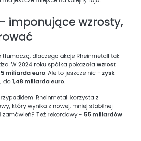
 ma jeszcze miejsce na kolejny rajd.
 - imponujące wzrosty,
orować
e tłumaczą, dlaczego akcje Rheinmetall tak
gadza. W 2024 roku spółka pokazała
wzrost
75 miliarda euro
. Ale to jeszcze nic -
zysk
%
, do
1,48 miliarda euro
.
 przypadkiem. Rheinmetall korzysta z
, który wynika z nowej, mniej stabilnej
fel zamówień? Też rekordowy -
55 miliardów