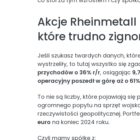
co stoi za tym wzrostem i czy spółka
Akcje Rheinmetall
które trudno zign
Jeśli szukasz twardych danych, któr
wystrzeliły, to tutaj wszystko się z
przychodów o 36% r/r
, osiągając
9,
operacyjny poszedł w górę aż o 61
To nie są liczby, które pojawiają się
ogromnego popytu na sprzęt wojskowy
rzeczywistości geopolitycznej. Port
euro
na koniec 2024 roku.
Czyli mamy spółkę z: