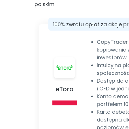
polskim.
100% zwrotu opłat za akcje p
CopyTrader
kopiowanie
inwestorów
Intuicyjna p
społecznoś
Dostęp do ak
eToro
i CFD w jedne
Konto demo 
portfelem 1
Karta debet
dostępna dl
poziomów eT