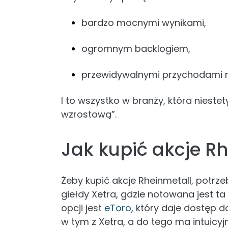
bardzo mocnymi wynikami,
ogromnym backlogiem,
przewidywalnymi przychodami na
I to wszystko w branży, która niest
wzrostową”.
Jak kupić akcje R
Żeby kupić akcje Rheinmetall, potrz
giełdy Xetra, gdzie notowana jest ta
opcji jest
eToro
, który daje dostęp d
w tym z Xetra, a do tego ma intuicy