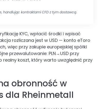
e, handlując kontraktami CFD z tym dostawcą.
yfikację KYC, wpłacić środki i wpisać
akcja rozliczana jest w USD — konto eToro
h, więc przy zakupie europejskiej spółki
ójne przewalutowanie: PLN→USD przy
o realny koszt, który warto uwzględnić przy
na obronność w
as dla Rheinmetall