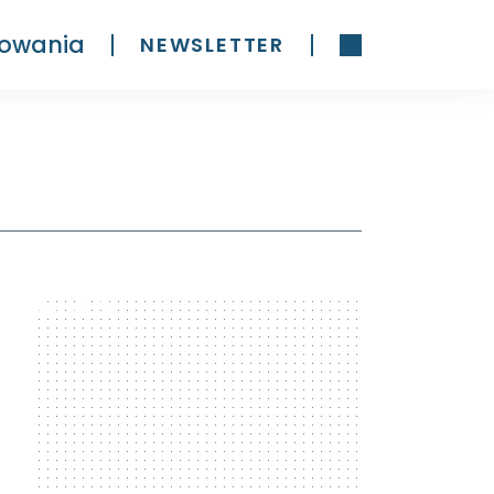
owania
NEWSLETTER
300 x 600