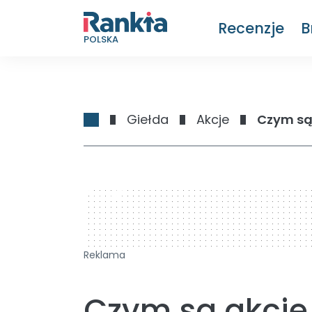
Recenzje
B
POLSKA
Giełda
Akcje
Czym są
728 x 90
Reklama
Czym są akcje