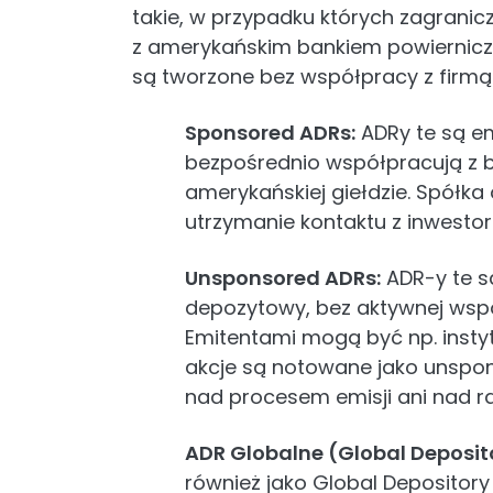
takie, w przypadku których zagrani
z amerykańskim bankiem powierniczy
są tworzone bez współpracy z firmą
Sponsored ADRs:
ADRy te są em
bezpośrednio współpracują z 
amerykańskiej giełdzie. Spółk
utrzymanie kontaktu z inwestor
Unsponsored ADRs:
ADR-y te s
depozytowy, bez aktywnej współ
Emitentami mogą być np. instyt
akcje są notowane jako unspons
nad procesem emisji ani nad 
ADR Globalne (Global Deposito
również jako Global Depositor