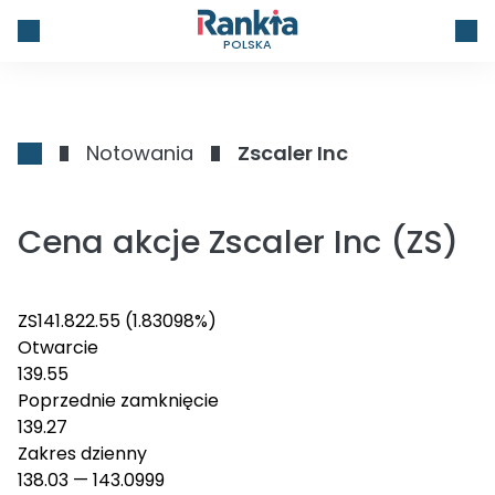
POLSKA
Notowania
Zscaler Inc
Cena akcje Zscaler Inc (ZS)
ZS
141.82
2.55
(1.83098%)
Otwarcie
139.55
Poprzednie zamknięcie
139.27
Zakres dzienny
138.03
—
143.0999