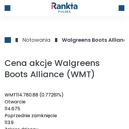
POLSKA
Notowania
Walgreens Boots Allianc
Cena akcje Walgreens
Boots Alliance (WMT)
WMT
114.78
0.88
(0.77261%)
Otwarcie
114.675
Poprzednie zamknięcie
113.9