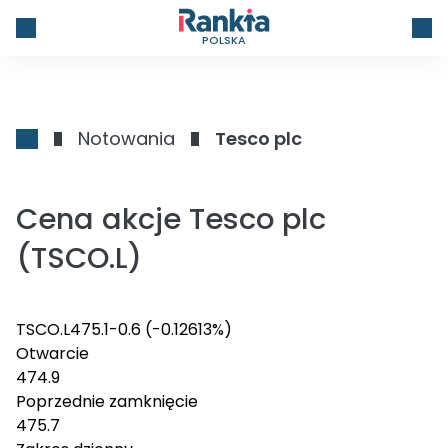
POLSKA
Notowania
Tesco plc
Cena akcje Tesco plc
(TSCO.L)
TSCO.L
475.1
-0.6
(-0.12613%)
Otwarcie
474.9
Poprzednie zamknięcie
475.7