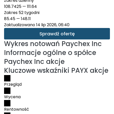
Zakres dzienny
108.7425
—
111.64
Zakres 52 tygodni
85.45
—
148.11
Zaktualizowano 14 lip 2026, 06:40
Sprawdź ofertę
Wykres notowań
Paychex Inc
Informacje ogólne o spółce
Paychex Inc akcje
Kluczowe wskaźniki PAYX akcje
Przegląd
Wycena
Rentowność