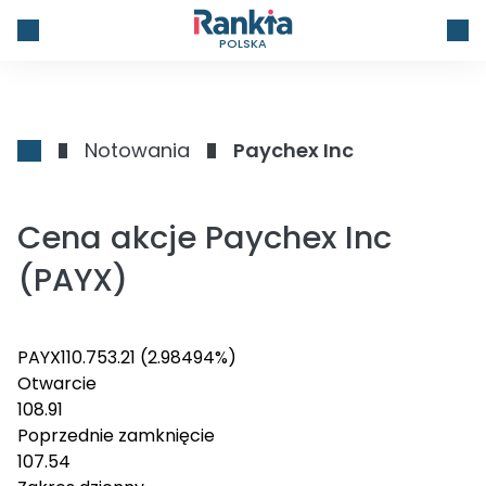
POLSKA
Notowania
Paychex Inc
Cena akcje Paychex Inc
(PAYX)
PAYX
110.75
3.21
(2.98494%)
Otwarcie
108.91
Poprzednie zamknięcie
107.54