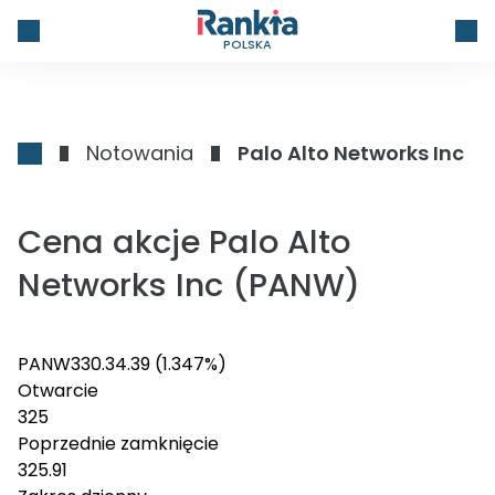
POLSKA
Notowania
Palo Alto Networks Inc
Cena akcje Palo Alto
Networks Inc (PANW)
PANW
330.3
4.39
(1.347%)
Otwarcie
325
Poprzednie zamknięcie
325.91