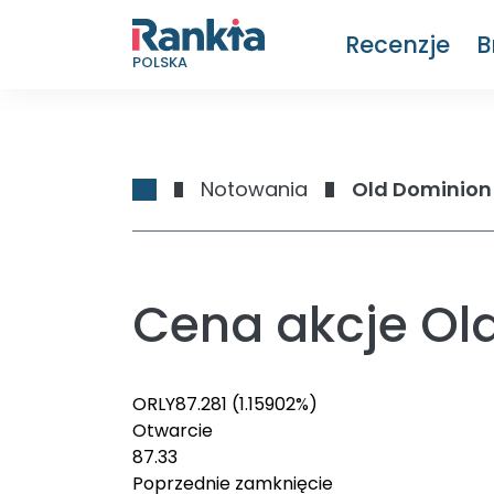
Recenzje
B
POLSKA
Notowania
Old Dominion 
Cena akcje Old
ORLY
87.28
1
(1.15902%)
Otwarcie
87.33
Poprzednie zamknięcie