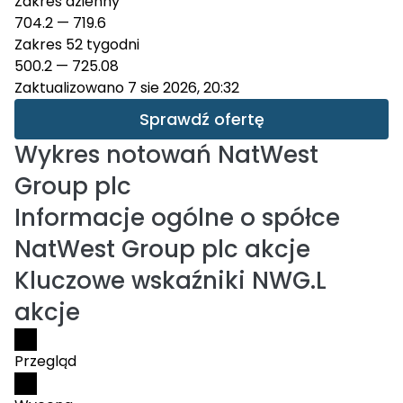
Zakres dzienny
704.2
—
719.6
Zakres 52 tygodni
500.2
—
725.08
Zaktualizowano 7 sie 2026, 20:32
Sprawdź ofertę
Wykres notowań
NatWest
Group plc
Informacje ogólne o spółce
NatWest Group plc akcje
Kluczowe wskaźniki NWG.L
akcje
Przegląd