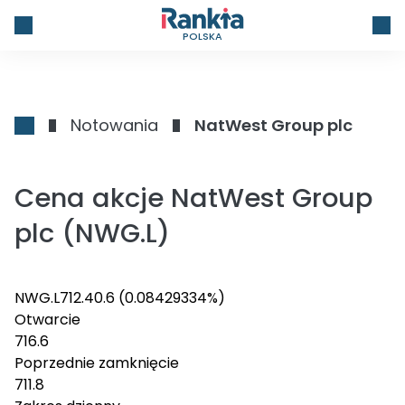
POLSKA
Notowania
NatWest Group plc
Cena akcje NatWest Group
plc (NWG.L)
NWG.L
712.4
0.6
(0.08429334%)
Otwarcie
716.6
Poprzednie zamknięcie
711.8