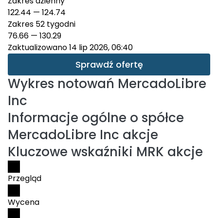
Zakres dzienny
122.44
—
124.74
Zakres 52 tygodni
76.66
—
130.29
Zaktualizowano 14 lip 2026, 06:40
Sprawdź ofertę
Wykres notowań
MercadoLibre
Inc
Informacje ogólne o spółce
MercadoLibre Inc akcje
Kluczowe wskaźniki MRK akcje
Przegląd
Wycena