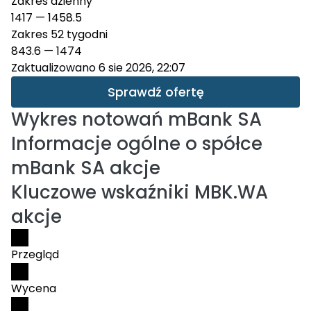
Zakres dzienny
1417
—
1458.5
Zakres 52 tygodni
843.6
—
1474
Zaktualizowano 6 sie 2026, 22:07
Sprawdź ofertę
Wykres notowań
mBank SA
Informacje ogólne o spółce
mBank SA akcje
Kluczowe wskaźniki MBK.WA
akcje
Przegląd
Wycena