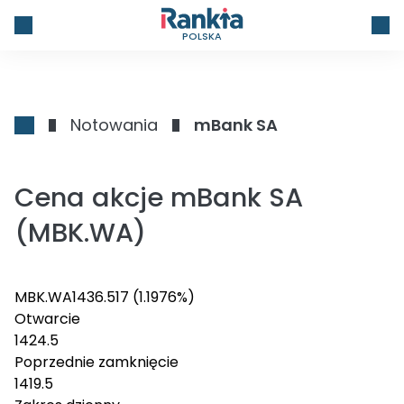
POLSKA
Notowania
mBank SA
Cena akcje mBank SA
(MBK.WA)
MBK.WA
1436.5
17
(1.1976%)
Otwarcie
1424.5
Poprzednie zamknięcie
1419.5