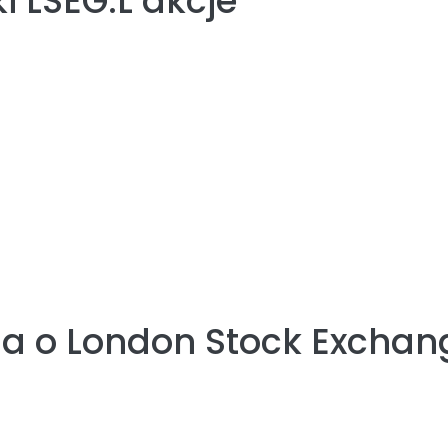
i LSEG.L akcje
ia o
London Stock Exchan