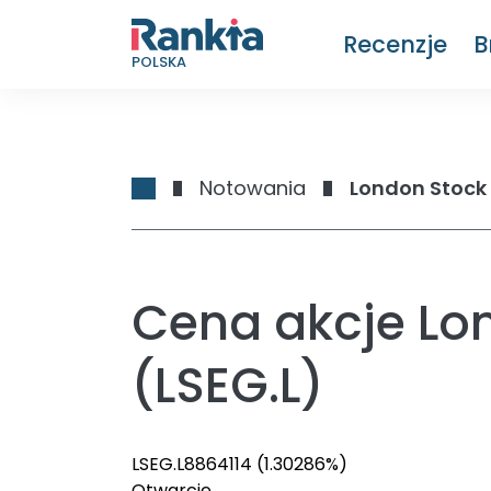
Recenzje
B
POLSKA
Notowania
London Stock
Cena akcje Lo
(LSEG.L)
LSEG.L
8864
114
(1.30286%)
Otwarcie