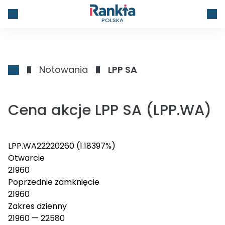
POLSKA
Notowania
LPP SA
Cena akcje LPP SA (LPP.WA)
LPP.WA
22220
260
(1.18397%)
Otwarcie
21960
Poprzednie zamknięcie
21960
Zakres dzienny
21960
—
22580