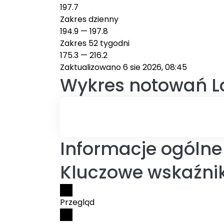
197.7
Zakres dzienny
194.9
—
197.8
Zakres 52 tygodni
175.3
—
216.2
Zaktualizowano 6 sie 2026, 08:45
Wykres notowań
L
Informacje ogólne 
Kluczowe wskaźnik
Przegląd