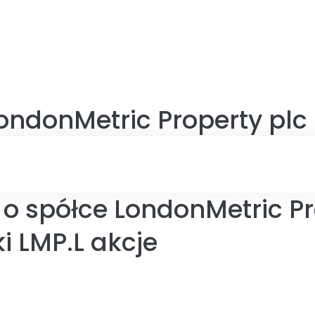
ondonMetric Property plc
o spółce LondonMetric Pr
i LMP.L akcje