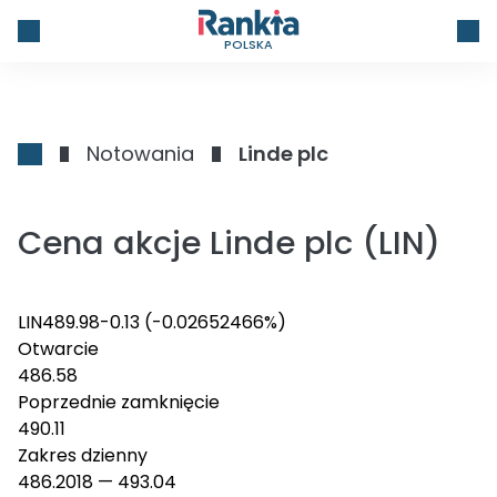
POLSKA
Notowania
Linde plc
Cena akcje Linde plc (LIN)
LIN
489.98
-0.13
(-0.02652466%)
Otwarcie
486.58
Poprzednie zamknięcie
490.11
Zakres dzienny
486.2018
—
493.04