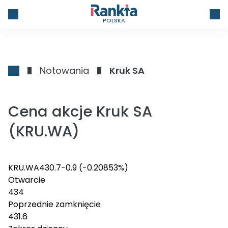
POLSKA
Notowania
Kruk SA
Cena akcje Kruk SA
(KRU.WA)
KRU.WA
430.7
-0.9
(-0.20853%)
Otwarcie
434
Poprzednie zamknięcie
431.6