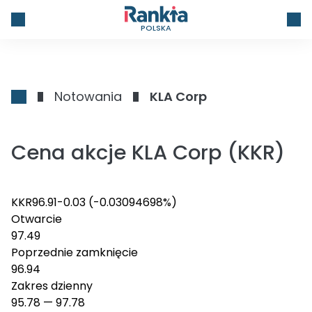
POLSKA
Notowania
KLA Corp
Cena akcje KLA Corp (KKR)
KKR
96.91
-0.03
(-0.03094698%)
Otwarcie
97.49
Poprzednie zamknięcie
96.94
Zakres dzienny
95.78
—
97.78