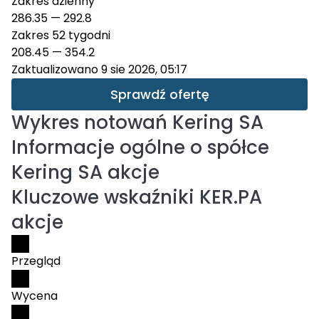
Zakres dzienny
286.35
—
292.8
Zakres 52 tygodni
208.45
—
354.2
Zaktualizowano 9 sie 2026, 05:17
Sprawdź ofertę
Wykres notowań
Kering SA
Informacje ogólne o spółce
Kering SA akcje
Kluczowe wskaźniki KER.PA
akcje
Przegląd
Wycena