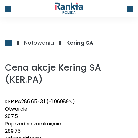
POLSKA
Notowania
Kering SA
Cena akcje Kering SA
(KER.PA)
KER.PA
286.65
-3.1
(-1.06989%)
Otwarcie
287.5
Poprzednie zamknięcie
289.75