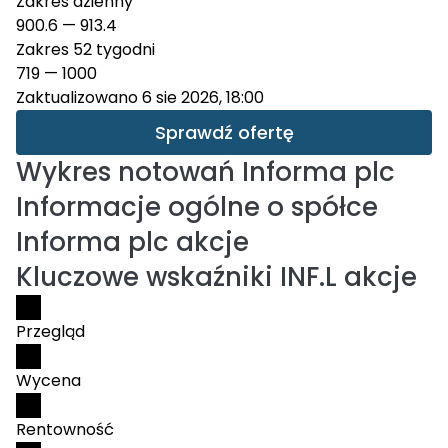
Zakres dzienny
900.6
—
913.4
Zakres 52 tygodni
719
—
1000
Zaktualizowano 6 sie 2026, 18:00
Sprawdź ofertę
Wykres notowań
Informa plc
Informacje ogólne o spółce
Informa plc akcje
Kluczowe wskaźniki INF.L akcje
Przegląd
Wycena
Rentowność