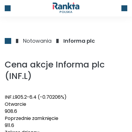
POLSKA
Notowania
Informa plc
Cena akcje Informa plc
(INF.L)
INF.L
905.2
-6.4
(-0.70206%)
Otwarcie
908.6
Poprzednie zamknięcie
911.6