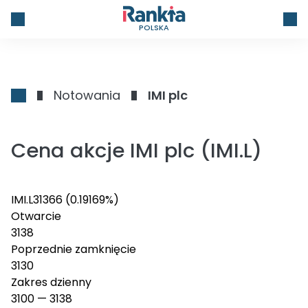
POLSKA
Notowania
IMI plc
Cena akcje IMI plc (IMI.L)
IMI.L
3136
6
(0.19169%)
Otwarcie
3138
Poprzednie zamknięcie
3130
Zakres dzienny
3100
—
3138