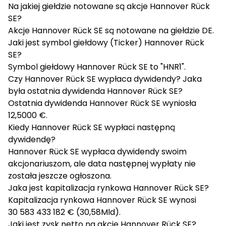
Na jakiej giełdzie notowane są akcje Hannover Rück
SE?
Akcje Hannover Rück SE są notowane na giełdzie DE.
Jaki jest symbol giełdowy (Ticker) Hannover Rück
SE?
Symbol giełdowy Hannover Rück SE to "HNR1".
Czy Hannover Rück SE wypłaca dywidendy? Jaka
była ostatnia dywidenda Hannover Rück SE?
Ostatnia dywidenda Hannover Rück SE wyniosła
12,5000 €.
Kiedy Hannover Rück SE wypłaci następną
dywidendę?
Hannover Rück SE wypłaca dywidendy swoim
akcjonariuszom, ale data następnej wypłaty nie
została jeszcze ogłoszona.
Jaka jest kapitalizacja rynkowa Hannover Rück SE?
Kapitalizacja rynkowa Hannover Rück SE wynosi
30 583 433 182 € (30,58Mld).
Jaki jest zysk netto na akcję Hannover Rück SE?