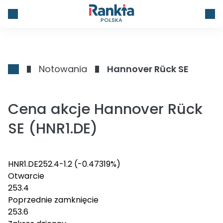
POLSKA
Notowania
Hannover Rück SE
Cena akcje Hannover Rück
SE (HNR1.DE)
HNR1.DE
252.4
-1.2
(-0.47319%)
Otwarcie
253.4
Poprzednie zamknięcie
253.6