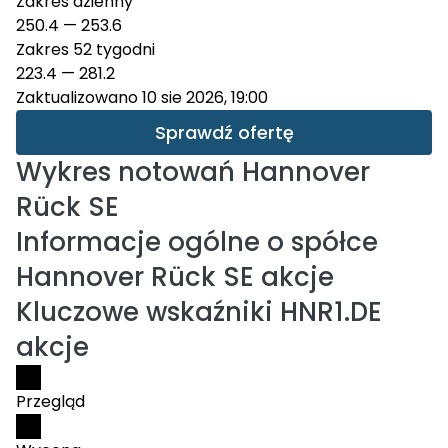
Zakres dzienny
250.4
—
253.6
Zakres 52 tygodni
223.4
—
281.2
Zaktualizowano 10 sie 2026, 19:00
Sprawdź ofertę
Wykres notowań
Hannover
Rück SE
Informacje ogólne o spółce
Hannover Rück SE akcje
Kluczowe wskaźniki HNR1.DE
akcje
Przegląd