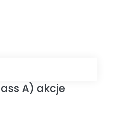
lass A) akcje