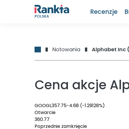
Recenzje
B
POLSKA
Notowania
Alphabet Inc 
Cena akcje Al
GOOGL
357.75
-4.68
(-1.29128%)
Otwarcie
360.77
Poprzednie zamknięcie