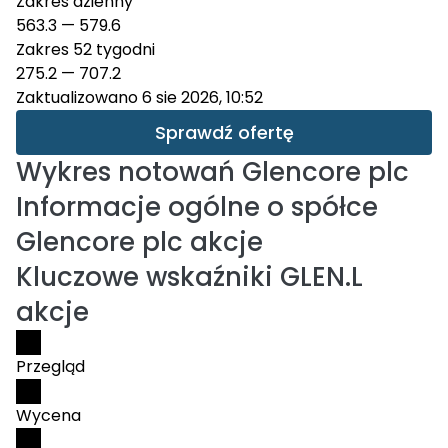
Zakres dzienny
563.3
—
579.6
Zakres 52 tygodni
275.2
—
707.2
Zaktualizowano 6 sie 2026, 10:52
Sprawdź ofertę
Wykres notowań
Glencore plc
Informacje ogólne o spółce
Glencore plc akcje
Kluczowe wskaźniki GLEN.L
akcje
Przegląd
Wycena