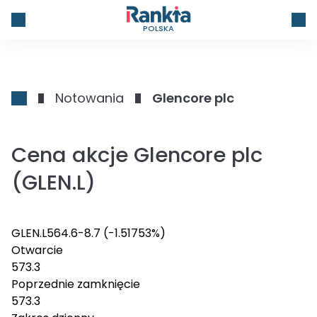
POLSKA
Notowania
Glencore plc
Cena akcje Glencore plc
(GLEN.L)
GLEN.L
564.6
-8.7
(-1.51753%)
Otwarcie
573.3
Poprzednie zamknięcie
573.3