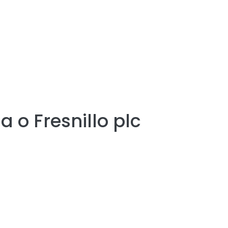
ia o
Fresnillo plc