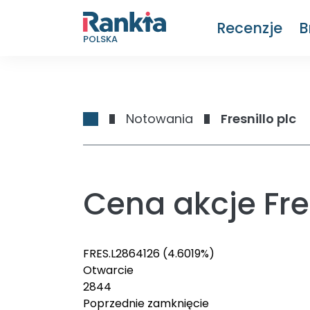
Recenzje
B
POLSKA
Notowania
Fresnillo plc
Cena akcje Fres
FRES.L
2864
126
(4.6019%)
Otwarcie
2844
Poprzednie zamknięcie