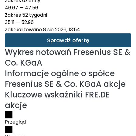
Zakres dzienny
46.67
—
47.56
Zakres 52 tygodni
35.11
—
52.96
Zaktualizowano 8 sie 2026, 13:54
Sprawdź ofertę
Wykres notowań
Fresenius SE &
Co. KGaA
Informacje ogólne o spółce
Fresenius SE & Co. KGaA akcje
Kluczowe wskaźniki FRE.DE
akcje
Przegląd