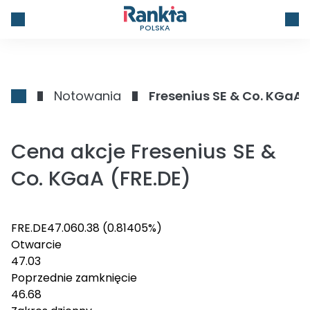
POLSKA
Notowania
Fresenius SE & Co. KGaA
Cena akcje Fresenius SE &
Co. KGaA (FRE.DE)
FRE.DE
47.06
0.38
(0.81405%)
Otwarcie
47.03
Poprzednie zamknięcie
46.68