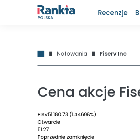
Recenzje
B
POLSKA
Notowania
Fiserv Inc
Cena akcje Fise
FISV
51.18
0.73
(1.44698%)
Otwarcie
51.27
Poprzednie zamknięcie