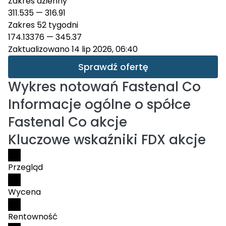
Zakres dzienny
311.535
—
316.91
Zakres 52 tygodni
174.13376
—
345.37
Zaktualizowano 14 lip 2026, 06:40
Sprawdź ofertę
Wykres notowań
Fastenal Co
Informacje ogólne o spółce
Fastenal Co akcje
Kluczowe wskaźniki FDX akcje
Przegląd
Wycena
Rentowność