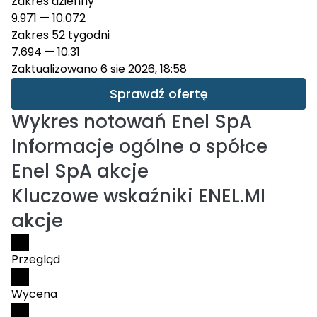
Zakres dzienny
9.971
—
10.072
Zakres 52 tygodni
7.694
—
10.31
Zaktualizowano 6 sie 2026, 18:58
Sprawdź ofertę
Wykres notowań
Enel SpA
Informacje ogólne o spółce
Enel SpA akcje
Kluczowe wskaźniki ENEL.MI
akcje
Przegląd
Wycena