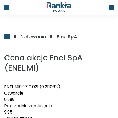
POLSKA
Notowania
Enel SpA
Cena akcje Enel SpA
(ENEL.MI)
ENEL.MI
9.971
0.021
(0.21106%)
Otwarcie
9.999
Poprzednie zamknięcie
9.95