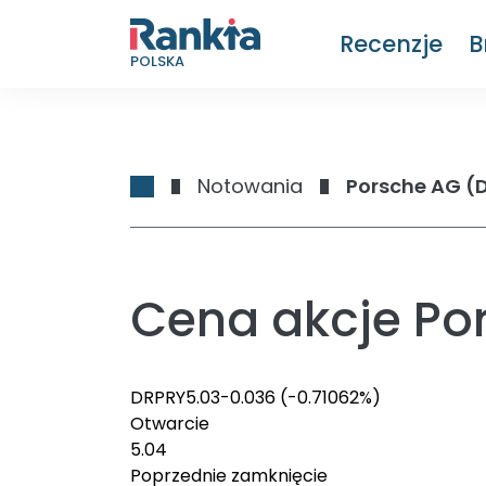
Recenzje
B
POLSKA
Notowania
Porsche AG (Dr.
Cena akcje Pors
DRPRY
5.03
-0.036
(-0.71062%)
Otwarcie
5.04
Poprzednie zamknięcie