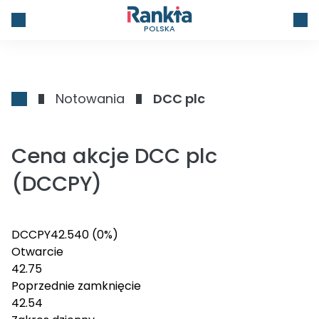
POLSKA
Notowania
DCC plc
Cena akcje DCC plc
(DCCPY)
DCCPY
42.54
0
(0%)
Otwarcie
42.75
Poprzednie zamknięcie
42.54