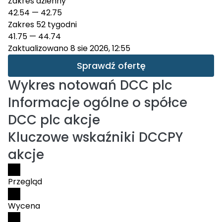
Zakres dzienny
42.54
—
42.75
Zakres 52 tygodni
41.75
—
44.74
Zaktualizowano 8 sie 2026, 12:55
Sprawdź ofertę
Wykres notowań
DCC plc
Informacje ogólne o spółce
DCC plc akcje
Kluczowe wskaźniki DCCPY
akcje
Przegląd
Wycena