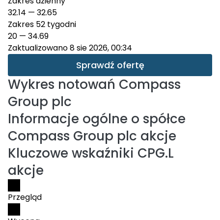
Zakres dzienny
32.14
—
32.65
Zakres 52 tygodni
20
—
34.69
Zaktualizowano 8 sie 2026, 00:34
Sprawdź ofertę
Wykres notowań
Compass
Group plc
Informacje ogólne o spółce
Compass Group plc akcje
Kluczowe wskaźniki CPG.L
akcje
Przegląd