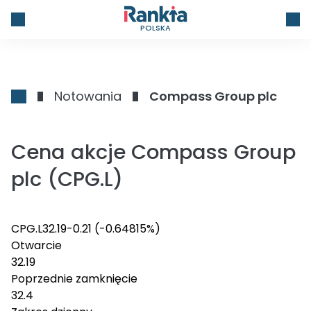
POLSKA
Notowania
Compass Group plc
Cena akcje Compass Group
plc (CPG.L)
CPG.L
32.19
-0.21
(-0.64815%)
Otwarcie
32.19
Poprzednie zamknięcie
32.4