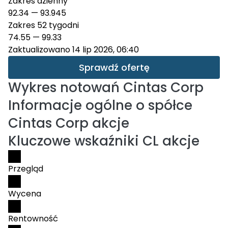
Zakres dzienny
92.34
—
93.945
Zakres 52 tygodni
74.55
—
99.33
Zaktualizowano 14 lip 2026, 06:40
Sprawdź ofertę
Wykres notowań
Cintas Corp
Informacje ogólne o spółce
Cintas Corp akcje
Kluczowe wskaźniki CL akcje
Przegląd
Wycena
Rentowność