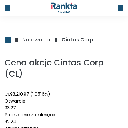
POLSKA
Notowania
Cintas Corp
Cena akcje Cintas Corp
(CL)
CL
93.21
0.97
(1.0516%)
Otwarcie
93.27
Poprzednie zamknięcie
92.24