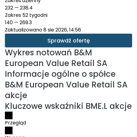
Zakres dzienny
232
—
238.4
Zakres 52 tygodni
140
—
269.3
Zaktualizowano 8 sie 2026, 14:56
Sprawdź ofertę
Wykres notowań
B&M
European Value Retail SA
Informacje ogólne o spółce
B&M European Value Retail SA
akcje
Kluczowe wskaźniki BME.L akcje
Przegląd