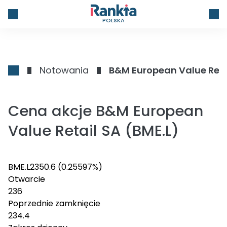
POLSKA
Notowania
B&M European Value Reta
Cena akcje B&M European
Value Retail SA (BME.L)
BME.L
235
0.6
(0.25597%)
Otwarcie
236
Poprzednie zamknięcie
234.4