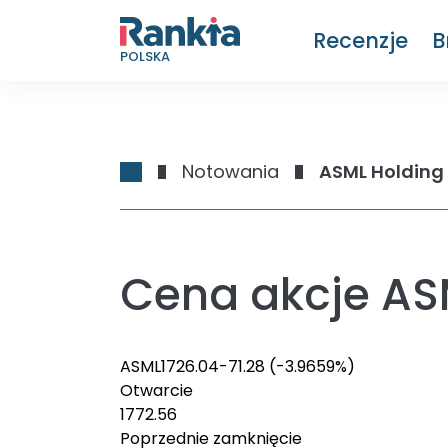
Recenzje
B
POLSKA
Notowania
ASML Holding
Cena akcje AS
ASML
1726.04
-71.28
(-3.9659%)
Otwarcie
1772.56
Poprzednie zamknięcie