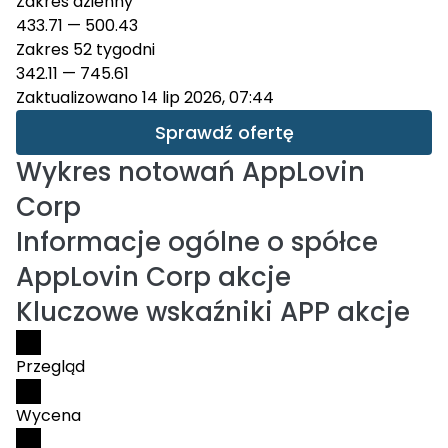
Zakres dzienny
433.71
—
500.43
Zakres 52 tygodni
342.11
—
745.61
Zaktualizowano 14 lip 2026, 07:44
Sprawdź ofertę
Wykres notowań
AppLovin
Corp
Informacje ogólne o spółce
AppLovin Corp akcje
Kluczowe wskaźniki APP akcje
Przegląd
Wycena