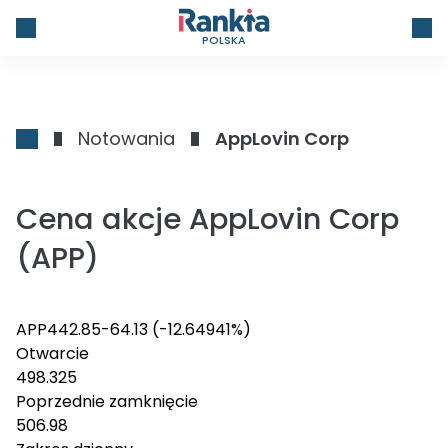
POLSKA
Notowania
AppLovin Corp
Cena akcje AppLovin Corp
(APP)
APP
442.85
-64.13
(-12.64941%)
Otwarcie
498.325
Poprzednie zamknięcie
506.98