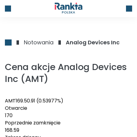
POLSKA
Notowania
Analog Devices Inc
Cena akcje Analog Devices
Inc (AMT)
AMT
169.5
0.91
(0.53977%)
Otwarcie
170
Poprzednie zamknięcie
168.59