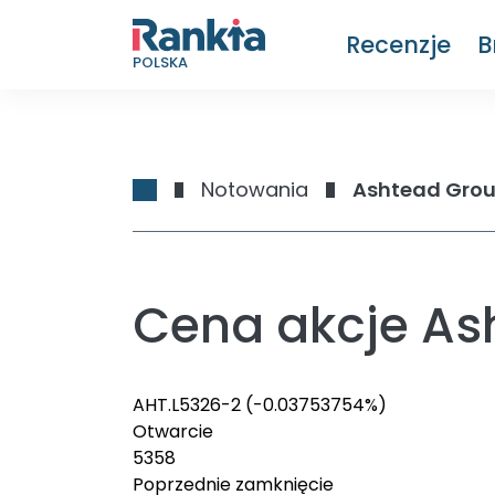
Recenzje
B
POLSKA
Notowania
Ashtead Grou
Cena akcje As
AHT.L
5326
-2
(-0.03753754%)
Otwarcie
5358
Poprzednie zamknięcie