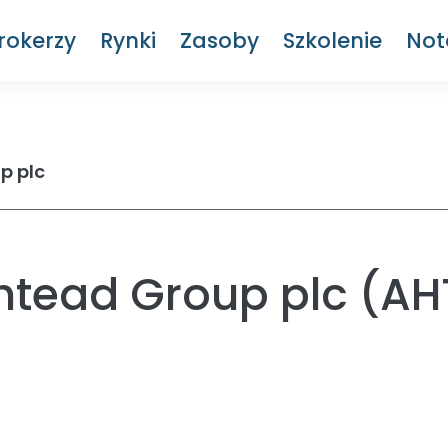
rokerzy
Rynki
Zasoby
Szkolenie
Not
p plc
htead Group plc (AHT