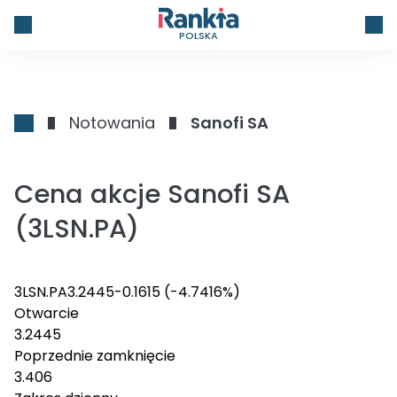
POLSKA
Notowania
Sanofi SA
Cena akcje Sanofi SA
(3LSN.PA)
3LSN.PA
3.2445
-0.1615
(-4.7416%)
Otwarcie
3.2445
Poprzednie zamknięcie
3.406