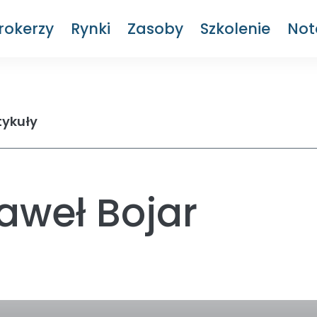
rokerzy
Rynki
Zasoby
Szkolenie
Not
tykuły
Paweł Bojar